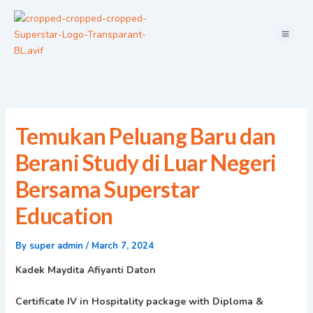
Skip
Menu
to
content
Temukan Peluang Baru dan
Berani Study di Luar Negeri
Bersama Superstar
Education
By
super admin
/
March 7, 2024
Kadek Maydita Afiyanti Daton
Certificate IV in Hospitality package with Diploma &