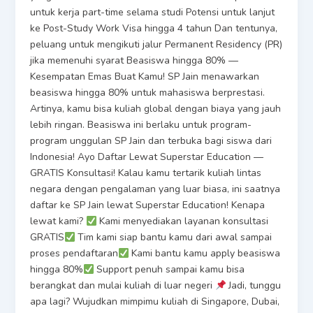
untuk kerja part-time selama studi Potensi untuk lanjut
ke Post-Study Work Visa hingga 4 tahun Dan tentunya,
peluang untuk mengikuti jalur Permanent Residency (PR)
jika memenuhi syarat Beasiswa hingga 80% —
Kesempatan Emas Buat Kamu! SP Jain menawarkan
beasiswa hingga 80% untuk mahasiswa berprestasi.
Artinya, kamu bisa kuliah global dengan biaya yang jauh
lebih ringan. Beasiswa ini berlaku untuk program-
program unggulan SP Jain dan terbuka bagi siswa dari
Indonesia! Ayo Daftar Lewat Superstar Education —
GRATIS Konsultasi! Kalau kamu tertarik kuliah lintas
negara dengan pengalaman yang luar biasa, ini saatnya
daftar ke SP Jain lewat Superstar Education! Kenapa
lewat kami?
Kami menyediakan layanan konsultasi
GRATIS
Tim kami siap bantu kamu dari awal sampai
proses pendaftaran
Kami bantu kamu apply beasiswa
hingga 80%
Support penuh sampai kamu bisa
berangkat dan mulai kuliah di luar negeri
Jadi, tunggu
apa lagi? Wujudkan mimpimu kuliah di Singapore, Dubai,